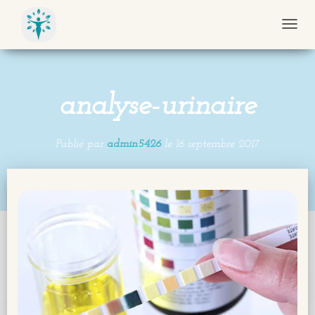
D
É
P
L
analyse-urinaire
I
E
R
Publié par
admin5426
le
16 septembre 2017
L
A
N
A
V
I
G
A
T