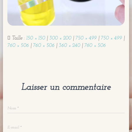
I
O
N
Taille :
150 × 150
|
300 × 200
|
750 × 499
|
750 × 499
|
760 × 506
|
760 × 506
|
360 × 240
|
760 × 506
Laisser un commentaire
Nom
*
E-mail
*